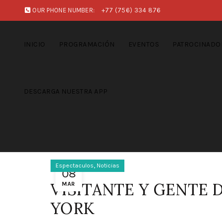
OUR PHONE NUMBER:
+77 (756) 334 876
INICIO
PROGRAMACIÓN
EVENTOS
PATROCINADO
DESCARGA NUESTRA APP
,
Espectaculos
Noticias
08
VISITANTE Y GENTE 
MAR
YORK