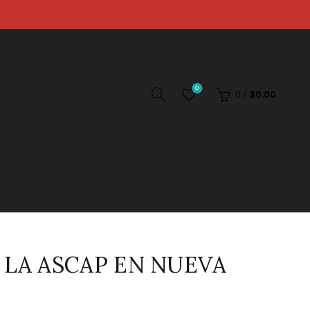
0
0
/
$
0.00
 LA ASCAP EN NUEVA