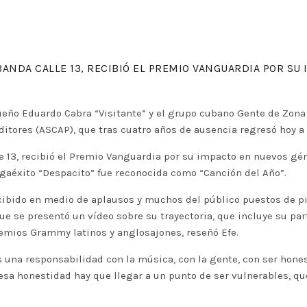
 BANDA CALLE 13, RECIBIÓ EL PREMIO VANGUARDIA POR S
eño Eduardo Cabra “Visitante” y el grupo cubano Gente de Zona
ditores (ASCAP), que tras cuatro años de ausencia regresó hoy a 
le 13, recibió el Premio Vanguardia por su impacto en nuevos gé
egaéxito “Despacito” fue reconocida como “Canción del Año”.
recibido en medio de aplausos y muchos del público puestos de 
ue se presentó un vídeo sobre su trayectoria, que incluye su pa
remios Grammy latinos y anglosajones, reseñó Efe.
na responsabilidad con la música, con la gente, con ser honest
 esa honestidad hay que llegar a un punto de ser vulnerables, que