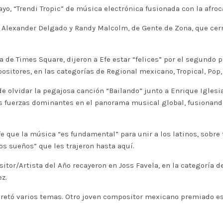
yo, “Trendi Tropic” de música electrónica fusionada con la afroc
Alexander Delgado y Randy Malcolm, de Gente de Zona, que cerra
tica de Times Square, dijeron a Efe estar “felices” por el segund
sitores, en las categorías de Regional mexicano, Tropical, Pop, 
e olvidar la pegajosa canción “Bailando” junto a Enrique Iglesi
s fuerzas dominantes en el panorama musical global, fusionando
Efe que la música “es fundamental” para unir a los latinos, sobr
os sueños” que les trajeron hasta aquí.
tor/Artista del Año recayeron en Joss Favela, en la categoría d
ez.
rpretó varios temas. Otro joven compositor mexicano premiado e