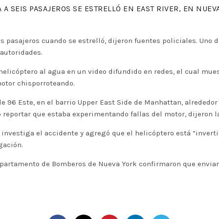
A SEIS PASAJEROS SE ESTRELLÓ EN EAST RIVER, EN NUEV
s pasajeros cuando se estrelló, dijeron fuentes policiales. Uno 
 autoridades.
elicóptero al agua en un video difundido en redes, el cual mue
 motor chisporroteando.
alle 96 Este, en el barrio Upper East Side de Manhattan, alrededo
do reportar que estaba experimentando fallas del motor, dijeron l
investiga el accidente y agregó que el helicóptero está “invert
gación.
epartamento de Bomberos de Nueva York confirmaron que enviaro