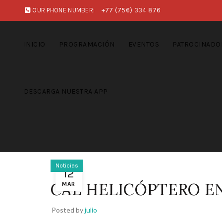
OUR PHONE NUMBER:
+77 (756) 334 876
INICIO
PROGRAMACIÓN
EVENTOS
PATROCINADO
DESCARGA NUESTRA APP
Noticias
12
CAE HELICÓPTERO E
MAR
Posted by
julio