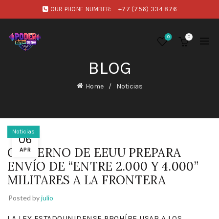
OUR PHONE NUMBER:
+77 (756) 334 876
0
0
BLOG
Home
Noticias
Noticias
06
GOBIERNO DE EEUU PREPARA
APR
ENVÍO DE “ENTRE 2.000 Y 4.000”
MILITARES A LA FRONTERA
Posted by
julio
LA LEY ESTADOUNIDENSE PROHÍBE USAR A LOS