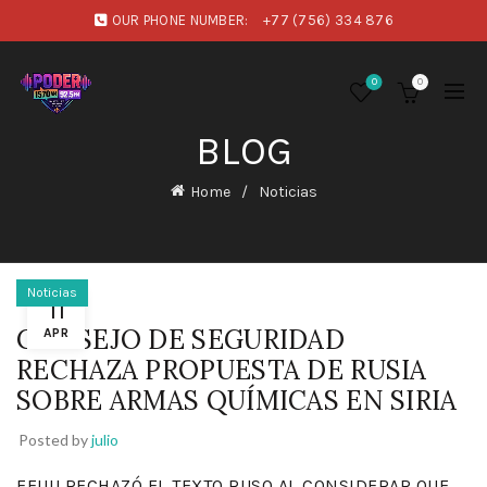
OUR PHONE NUMBER:
+77 (756) 334 876
0
0
BLOG
Home
Noticias
Noticias
11
CONSEJO DE SEGURIDAD
APR
RECHAZA PROPUESTA DE RUSIA
SOBRE ARMAS QUÍMICAS EN SIRIA
Posted by
julio
EEUU RECHAZÓ EL TEXTO RUSO AL CONSIDERAR QUE