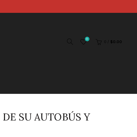
0
0
/
$
0.00
 DE SU AUTOBÚS Y