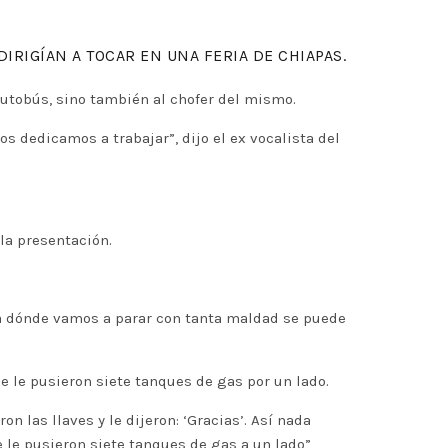
IRIGÍAN A TOCAR EN UNA FERIA DE CHIAPAS.
autobús, sino también al chofer del mismo.
 dedicamos a trabajar”, dijo el ex vocalista del
la presentación.
 a dónde vamos a parar con tanta maldad se puede
e le pusieron siete tanques de gas por un lado.
on las llaves y le dijeron: ‘Gracias’. Así nada
e le pusieron siete tanques de gas a un lado”,