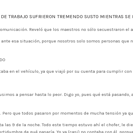
O DE TRABAJO SUFRIERON TREMENDO SUSTO MIENTRAS SE D
comunicación. Reveló que los maestros no sólo secuestraron el 
nte esa situación, porque nosotros solo somos personas que nos
ODO
aba en el vehículo, ya que viajó por su cuenta para cumplir con 
usimos a pensar hasta lo peor. Digo yo, pues qué está pasando,
tad. Pero que todos pasaron por momentos de mucha tensión ya qu
 las 9 de la noche. Todo este tiempo estuvo ahí el chofer, le dier
ertidumbre de qué pasaría. Yo ya (casi) no contaba con él, porqu