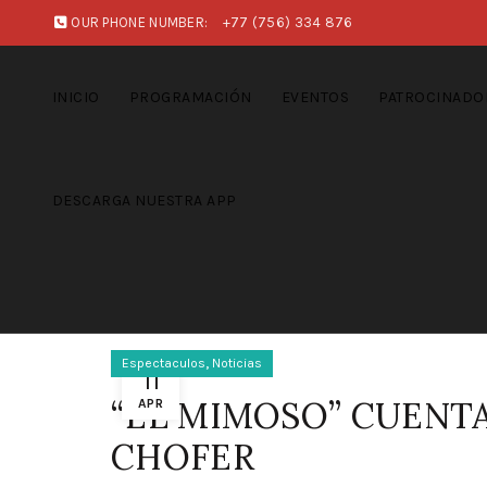
OUR PHONE NUMBER:
+77 (756) 334 876
INICIO
PROGRAMACIÓN
EVENTOS
PATROCINADO
DESCARGA NUESTRA APP
,
Espectaculos
Noticias
11
“EL MIMOSO” CUENTA
APR
CHOFER