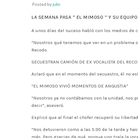
Posted by
julio
LA SEMANA PASA “ EL MIMOSO ” Y SU EQUIP
A unos días del suceso habló con los medios de 
“Nosotros qué tenemos que ver en un problema o a
Recodo.
SECUESTRAN CAMIÓN DE EX VOCALISTA DEL REC
Aclaró que en el momento del secuestro, él no est
“EL MIMOSO VIVIÓ MOMENTOS DE ANGUSTIA”
“Nosotros ya no contábamos con la unidad, nos p
decir”, aseveró.
Explicó que al final el chofer recuperó su liber
“Nos detuvieron como a las 5:30 de la tarde y hasta
más. Pero gracias de qué, porque uno traía la inc