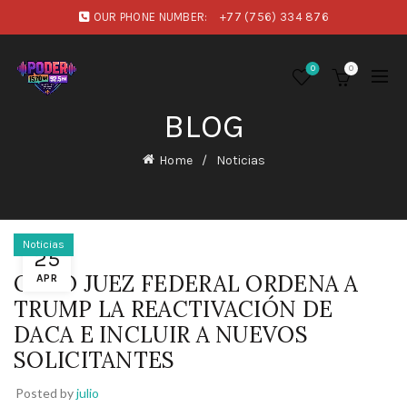
OUR PHONE NUMBER:
+77 (756) 334 876
0
0
BLOG
Home
Noticias
Noticias
25
OTRO JUEZ FEDERAL ORDENA A
APR
TRUMP LA REACTIVACIÓN DE
DACA E INCLUIR A NUEVOS
SOLICITANTES
Posted by
julio