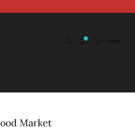
0
0
/
$
0.00
 Food Market