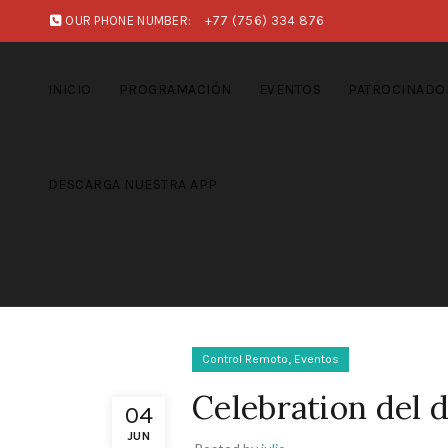
OUR PHONE NUMBER:
+77 (756) 334 876
INICIO
PROGRAMACIÓN
EVENTOS
PATROCINADO
DESCARGA NUESTRA APP
,
Control Remoto
Eventos
Celebration del 
04
JUN