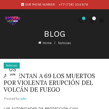
OUR PHONE NUMBER:
+77 (756) 334 876
0
0
BLOG
Home
Noticias
Noticias
05
AUMENTAN A 69 LOS MUERTOS
JUN
POR VIOLENTA ERUPCIÓN DEL
VOLCÁN DE FUEGO
Posted by
julio
LAS AUTORIDADES DE PROTECCIÓN CIVIL