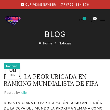
OUR PHONE NUMBER:
+77 (756) 334 876
0
0
BLOG
Home
Noticias
Noticias
08
RUSIA, LA PEOR UBICADA EN
JUN
RANKING MUNDIALISTA DE FIFA
Posted by
julio
RUSIA INICIARÁ SU PARTICIPACIÓN COMO ANFITRIÓN
DE LA COPA DEL MUNDO LA PRÓXIMA SEMANA COMO