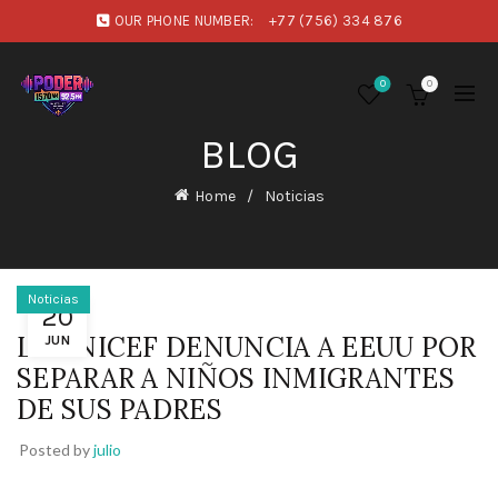
OUR PHONE NUMBER:
+77 (756) 334 876
0
0
BLOG
Home
Noticias
Noticias
20
LA UNICEF DENUNCIA A EEUU POR
JUN
SEPARAR A NIÑOS INMIGRANTES
DE SUS PADRES
Posted by
julio