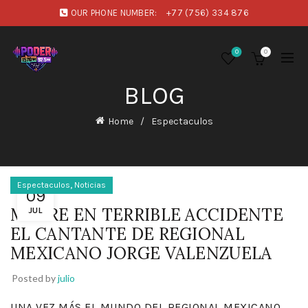
OUR PHONE NUMBER:
+77 (756) 334 876
0
0
BLOG
Home
Espectaculos
,
Espectaculos
Noticias
09
MUERE EN TERRIBLE ACCIDENTE
JUL
EL CANTANTE DE REGIONAL
MEXICANO JORGE VALENZUELA
Posted by
julio
UNA VEZ MÁS EL MUNDO DEL REGIONAL MEXICANO