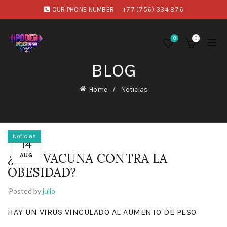
OUR PHONE NUMBER:
+77 (756) 334 876
0
0
BLOG
Home
Noticias
Noticias
14
¿UNA VACUNA CONTRA LA
AUG
OBESIDAD?
Posted by
julio
HAY UN VIRUS VINCULADO AL AUMENTO DE PESO