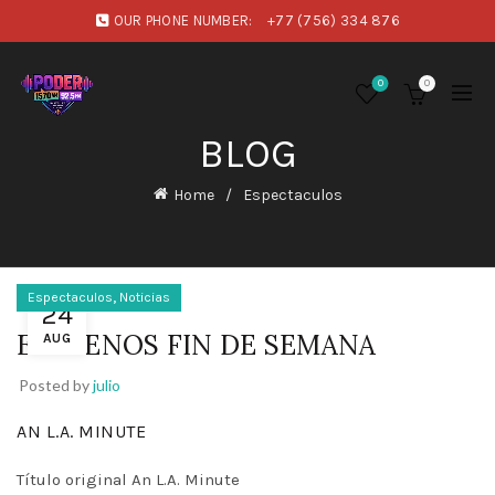
OUR PHONE NUMBER:
+77 (756) 334 876
0
0
BLOG
Home
Espectaculos
,
Espectaculos
Noticias
24
ESTRENOS FIN DE SEMANA
AUG
Posted by
julio
AN L.A. MINUTE
Título original An L.A. Minute