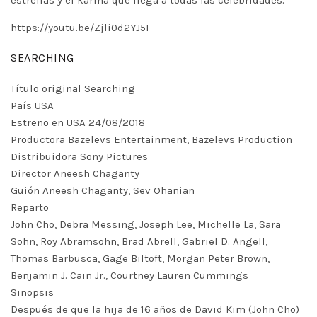
estrellas y el karma que llega a todas las celebridades.
https://youtu.be/Zjli0d2YJ5I
SEARCHING
Título original Searching
País USA
Estreno en USA 24/08/2018
Productora Bazelevs Entertainment, Bazelevs Production
Distribuidora Sony Pictures
Director Aneesh Chaganty
Guión Aneesh Chaganty, Sev Ohanian
Reparto
John Cho, Debra Messing, Joseph Lee, Michelle La, Sara
Sohn, Roy Abramsohn, Brad Abrell, Gabriel D. Angell,
Thomas Barbusca, Gage Biltoft, Morgan Peter Brown,
Benjamin J. Cain Jr., Courtney Lauren Cummings
Sinopsis
Después de que la hija de 16 años de David Kim (John Cho)