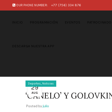
OUR PHONE NUMBER:
+77 (756) 334 876
INICIO
PROGRAMACIÓN
EVENTOS
PATROCINADO
DESCARGA NUESTRA APP
,
Deportes
Noticias
29
‘CANELO’ Y GOLOVKI
AUG
Posted by
julio