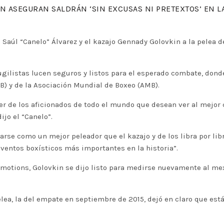
N ASEGURAN SALDRÁN ‘SIN EXCUSAS NI PRETEXTOS’ EN L
o Saúl “Canelo” Álvarez y el kazajo Gennady Golovkin a la pelea
ilistas lucen seguros y listos para el esperado combate, donde
) y de la Asociación Mundial de Boxeo (AMB).
er de los aficionados de todo el mundo que desean ver al mejor 
ijo el “Canelo”.
rse como un mejor peleador que el kazajo y de los libra por lib
ventos boxísticos más importantes en la historia”.
otions, Golovkin se dijo listo para medirse nuevamente al mexi
ea, la del empate en septiembre de 2015, dejó en claro que está