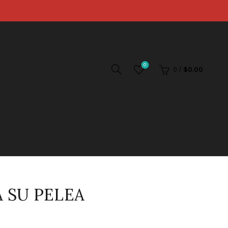
0
0
/
$
0.00
 SU PELEA