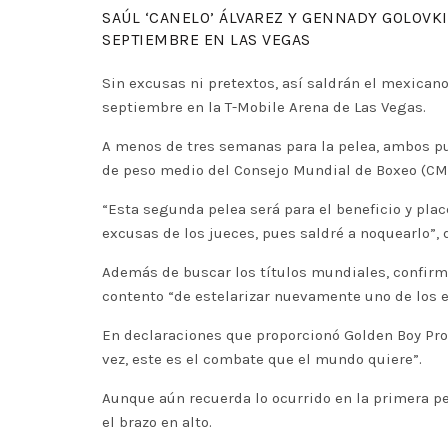
SAÚL ‘CANELO’ ÁLVAREZ Y GENNADY GOLOVKI
SEPTIEMBRE EN LAS VEGAS
Sin excusas ni pretextos, así saldrán el mexican
septiembre en la T-Mobile Arena de Las Vegas.
A menos de tres semanas para la pelea, ambos pug
de peso medio del Consejo Mundial de Boxeo (CMB
“Esta segunda pelea será para el beneficio y plac
excusas de los jueces, pues saldré a noquearlo”, d
Además de buscar los títulos mundiales, confirma
contento “de estelarizar nuevamente uno de los e
En declaraciones que proporcionó Golden Boy Prom
vez, este es el combate que el mundo quiere”.
Aunque aún recuerda lo ocurrido en la primera pel
el brazo en alto.