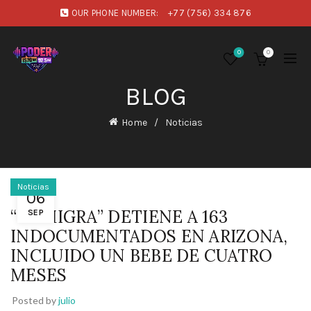
OUR PHONE NUMBER:
+77 (756) 334 876
0
0
BLOG
Home
Noticias
Noticias
06
“LA MIGRA” DETIENE A 163
SEP
INDOCUMENTADOS EN ARIZONA,
INCLUIDO UN BEBE DE CUATRO
MESES
Posted by
julio