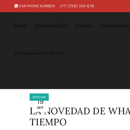
OUR PHONE NUMBER:
+77 (756) 334 876
INICIO
PROGRAMACIÓN
EVENTOS
PATROCINADO
DESCARGA NUESTRA APP
Noticias
19
LA NOVEDAD DE WHA
SEP
TIEMPO