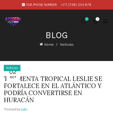
OUR PHONE NUMBER:
+77 (756) 334 876
0
0
BLOG
Home
Noticias
Noticias
02
TORMENTA TROPICAL LESLIE SE
OCT
FORTALECE EN EL ATLÁNTICO Y
PODRÍA CONVERTIRSE EN
HURACÁN
Posted by
julio