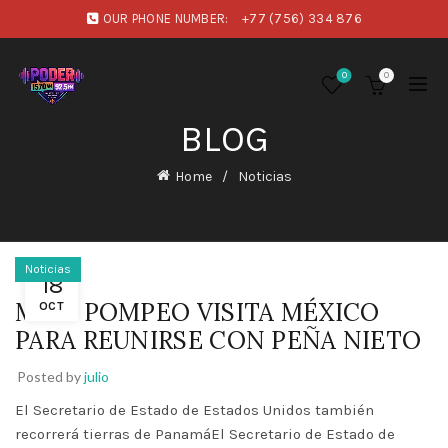
OUR PHONE NUMBER:
+77 (756) 334 876
0
0
BLOG
Home
Noticias
Noticias
18
MIKE POMPEO VISITA MÉXICO
OCT
PARA REUNIRSE CON PEÑA NIETO
Posted by
julio
El Secretario de Estado de Estados Unidos también
recorrerá tierras de PanamáEl Secretario de Estado de