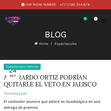
OUR PHONE NUMBER:
+77 (756) 334 876
0
0
BLOG
Home
Espectaculos
,
Espectaculos
Noticias
24
A GERARDO ORTIZ PODRÍAN
OCT
QUITARLE EL VETO EN JALISCO
Posted by
julio
El cantautor anuncia que estará en Guadalajara en una
entrega de premios