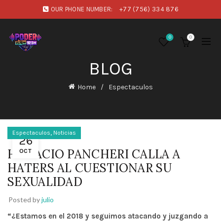
OUR PHONE NUMBER:
+77 (756) 334 876
0
0
BLOG
Home
Espectaculos
,
Espectaculos
Noticias
26
HORACIO PANCHERI CALLA A
OCT
HATERS AL CUESTIONAR SU
SEXUALIDAD
Posted by
julio
“¿Estamos en el 2018 y seguimos atacando y juzgando a