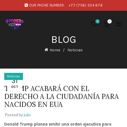
OUR PHONE NUMBER:
+77 (756) 334 876
0
0
BLOG
Home
Noticias
Noticias
31
TRUMP ACABARÁ CON EL
OCT
DERECHO A LA CIUDADANÍA PARA
NACIDOS EN EUA
Posted by
julio
Donald Trump planea emitir una orden ejecutiva para