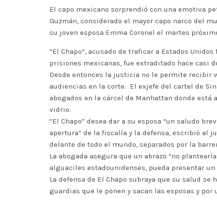
El capo mexicano sorprendió con una emotiva pet
Guzmán, considerado el mayor capo narco del mund
su joven esposa Emma Coronel el martes próximo
“El Chapo”, acusado de traficar a Estados Unidos 
prisiones mexicanas, fue extraditado hace casi d
Desde entonces la justicia no le permite recibir
audiencias en la corte. El exjefe del cartel de S
abogados en la cárcel de Manhattan donde está ai
vidrio.
“El Chapo” desea dar a su esposa “un saludo bre
apertura” de la fiscalía y la defensa, escribió a
delante de todo el mundo, separados por la barrer
La abogada asegura que un abrazo “no plantearía
alguaciles estadounidenses, pueda presentar un 
La defensa de El Chapo subraya que su salud se ha
guardias que le ponen y sacan las esposas y por