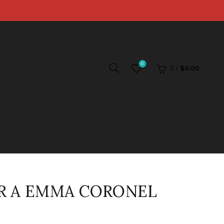
0
0
/
$
0.00
AR A EMMA CORONEL