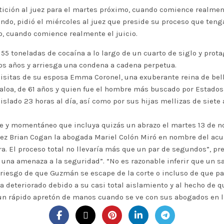
ición al juez para el martes próximo, cuando comience realment
o, pidió el miércoles al juez que preside su proceso que tenga
, cuando comience realmente el juicio.
155 toneladas de cocaína a lo largo de un cuarto de siglo y pro
os años y arriesga una condena a cadena perpetua.
 visitas de su esposa Emma Coronel, una exuberante reina de bel
inaloa, de 61 años y quien fue el hombre más buscado por Estados
slado 23 horas al día, así como por sus hijas mellizas de siete
ve y momentáneo que incluya quizás un abrazo el martes 13 de n
l juez Brian Cogan la abogada Mariel Colón Miró en nombre del ac
a. El proceso total no llevaría más que un par de segundos”, pre
 una amenaza a la seguridad”. “No es razonable inferir que un 
riesgo de que Guzmán se escape de la corte o incluso de que pa
 deteriorado debido a su casi total aislamiento y al hecho de qu
 un rápido apretón de manos cuando se ve con sus abogados en l