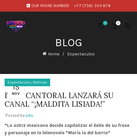
OUR PHONE NUMBER:
+77 (756) 334 876
0
0
BLOG
Home
Espectaculos
,
Espectaculos
Noticias
15
ITATÍ CANTORAL LANZARÁ SU
NOV
CANAL “¡MALDITA LISIADA!”
Posted by
julio
“La actriz mexicana decide capitalizar el éxito de su frase
y personaje en la telenovela “María la del barrio”