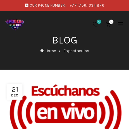
OUR PHONE NUMBER:
+77 (756) 334 876
0
0
BLOG
Home
Espectaculos
21
DEC