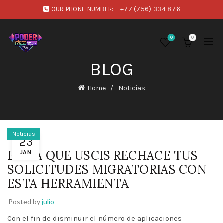
OUR PHONE NUMBER:
+77 (756) 334 876
0
0
BLOG
Home
Noticias
Noticias
23
EVITA QUE USCIS RECHACE TUS
JAN
SOLICITUDES MIGRATORIAS CON
ESTA HERRAMIENTA
Posted by
julio
Con el fin de disminuir el número de aplicaciones