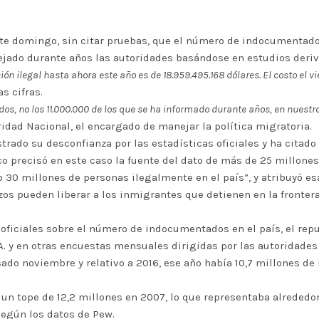
ste domingo, sin citar pruebas, que el número de indocumentado
nejado durante años las autoridades basándose en estudios deriv
ión ilegal hasta ahora este año es de 18.959.495.168 dólares. El costo el v
as cifras.
, no los 11.000.000 de los que se ha informado durante años, en nuestro 
idad Nacional, el encargado de manejar la política migratoria.
trado su desconfianza por las estadísticas oficiales y ha citad
o precisó en este caso la fuente del dato de más de 25 millones
o 30 millones de personas ilegalmente en el país”, y atribuyó esa
rizos pueden liberar a los inmigrantes que detienen en la fronte
 oficiales sobre el número de indocumentados en el país, el rep
 y en otras encuestas mensuales dirigidas por las autoridade
ado noviembre y relativo a 2016, ese año había 10,7 millones d
un tope de 12,2 millones en 2007, lo que representaba alrededor
según los datos de Pew.