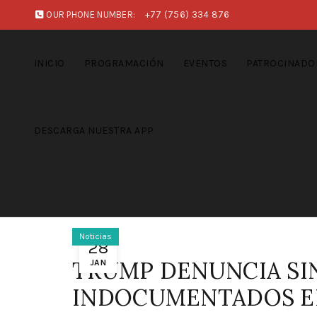
OUR PHONE NUMBER:
+77 (756) 334 876
INICIO
PROGRAMACIÓN
EVENTOS
PATROCINADO
DESCARGA NUESTRA APP
Noticias
28
TRUMP DENUNCIA SIN
JAN
INDOCUMENTADOS E