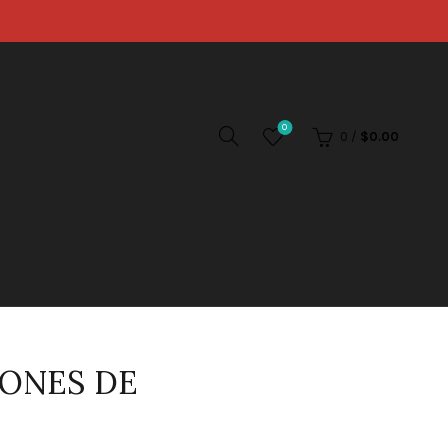
0
0
/
$
0.00
LONES DE