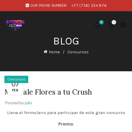
OUR PHONE NUMBER:
+77 (756) 334 876
0
0
BLOG
Home
Concursos
Concursos
07
Mandale Flores a tu Crush
FEB
Posted by
julio
Llena el formulario para participar de este gran concurso
Premio
: