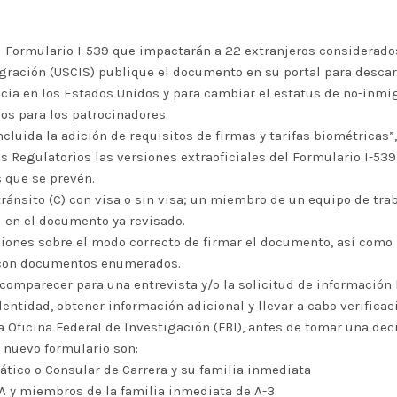
 Formulario I-539 que impactarán a 22 extranjeros considerados 
gración (USCIS) publique el documento en su portal para descar
ancia en los Estados Unidos y para cambiar el estatus de no-in
os para los patrocinadores.
cluida la adición de requisitos de firmas y tarifas biométricas”
s Regulatorios las versiones extraoficiales del Formulario I-539 
 que se prevén.
tránsito (C) con visa o sin visa; un miembro de un equipo de tra
ad en el documento ya revisado.
iones sobre el modo correcto de firmar el documento, así como 
d con documentos enumerados.
comparecer para una entrevista y/o la solicitud de información b
entidad, obtener información adicional y llevar a cabo verifica
 Oficina Federal de Investigación (FBI), antes de tomar una deci
l nuevo formulario son:
mático o Consular de Carrera y su familia inmediata
 A y miembros de la familia inmediata de A-3