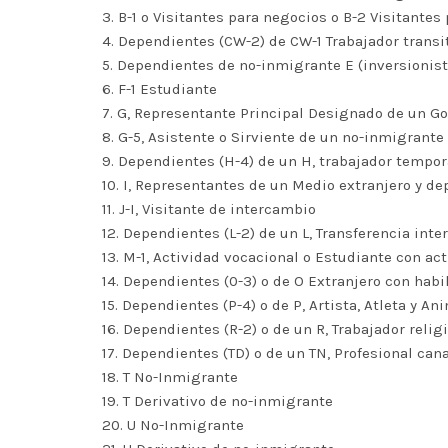
3. B-1 o Visitantes para negocios o B-2 Visitantes
4. Dependientes (CW-2) de CW-1 Trabajador transi
5. Dependientes de no-inmigrante E (inversionist
6. F-1 Estudiante
7. G, Representante Principal Designado de un Go
8. G-5, Asistente o Sirviente de un no-inmigrant
9. Dependientes (H-4) de un H, trabajador tempor
10. I, Representantes de un Medio extranjero y d
11. J-I, Visitante de intercambio
12. Dependientes (L-2) de un L, Transferencia int
13. M-1, Actividad vocacional o Estudiante con a
14. Dependientes (0-3) o de O Extranjero con habi
15. Dependientes (P-4) o de P, Artista, Atleta y A
16. Dependientes (R-2) o de un R, Trabajador relig
17. Dependientes (TD) o de un TN, Profesional ca
18. T No-Inmigrante
19. T Derivativo de no-inmigrante
20. U No-Inmigrante