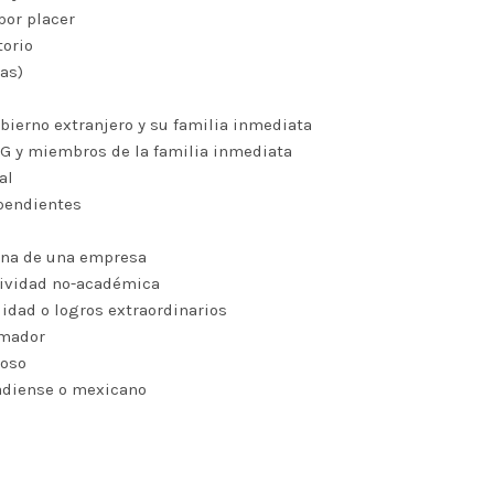
 por placer
torio
as)
bierno extranjero y su familia inmediata
e G y miembros de la familia inmediata
al
ependientes
erna de una empresa
ctividad no-académica
lidad o logros extraordinarios
nimador
ioso
nadiense o mexicano