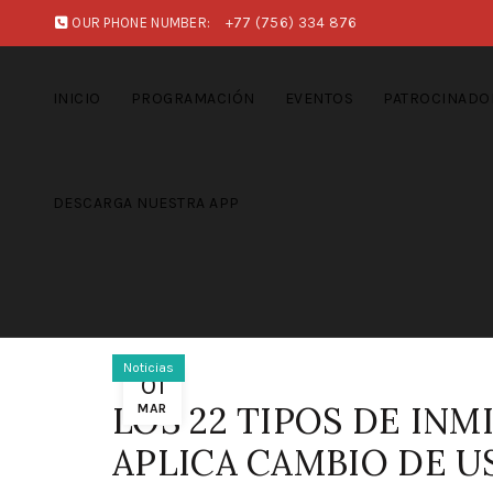
OUR PHONE NUMBER:
+77 (756) 334 876
INICIO
PROGRAMACIÓN
EVENTOS
PATROCINADO
DESCARGA NUESTRA APP
Noticias
01
LOS 22 TIPOS DE IN
MAR
APLICA CAMBIO DE U