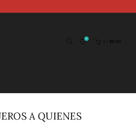
0
0
/
$
0.00
JEROS A QUIENES