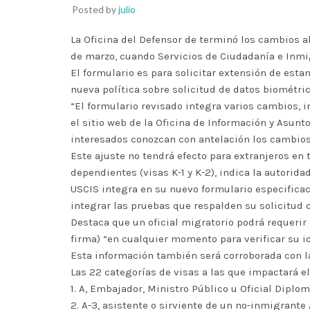
Posted by
julio
La Oficina del Defensor de terminó los cambios al
de marzo, cuando Servicios de Ciudadanía e Inmi
El formulario es para solicitar extensión de est
nueva política sobre solicitud de datos biométric
“El formulario revisado integra varios cambios, in
el sitio web de la Oficina de Información y Asunto
interesados conozcan con antelación los cambios
Este ajuste no tendrá efecto para extranjeros en 
dependientes (visas K-1 y K-2), indica la autorid
USCIS integra en su nuevo formulario especificac
integrar las pruebas que respalden su solicitu
Destaca que un oficial migratorio podrá requerir 
firma) “en cualquier momento para verificar su id
Esta información también será corroborada con la
Las 22 categorías de visas a las que impactará e
1. A, Embajador, Ministro Público u Oficial Diplo
2. A-3, asistente o sirviente de un no-inmigrante