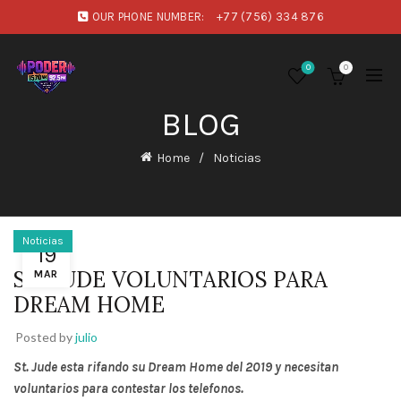
OUR PHONE NUMBER:
+77 (756) 334 876
0
0
BLOG
Home
Noticias
Noticias
19
ST. JUDE VOLUNTARIOS PARA
MAR
DREAM HOME
Posted by
julio
St. Jude esta rifando su Dream Home del 2019 y necesitan
voluntarios para contestar los telefonos.