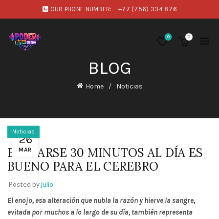
OUR PHONE NUMBER:
+77 (756) 334 876
0
0
BLOG
Home
Noticias
Noticias
26
ENOJARSE 30 MINUTOS AL DÍA ES
MAR
BUENO PARA EL CEREBRO
Posted by
julio
El enojo, esa alteración que nubla la razón y hierve la sangre,
evitada por muchos a lo largo de su día, también representa