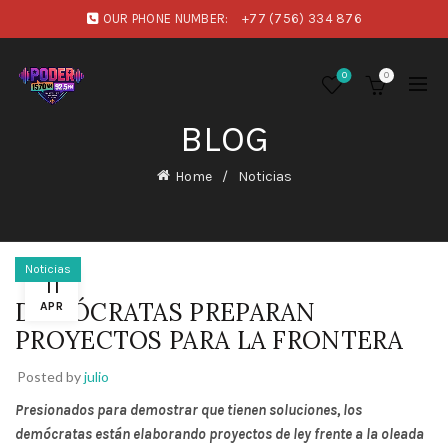
OUR PHONE NUMBER:
+77 (756) 334 876
0
0
BLOG
Home
Noticias
Noticias
11
DEMÓCRATAS PREPARAN
APR
PROYECTOS PARA LA FRONTERA
Posted by
julio
Presionados para demostrar que tienen soluciones, los
demócratas están elaborando proyectos de ley frente a la oleada