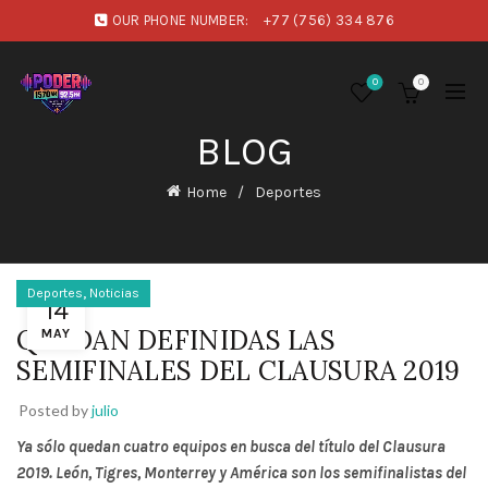
OUR PHONE NUMBER:
+77 (756) 334 876
0
0
BLOG
Home
Deportes
,
Deportes
Noticias
14
QUEDAN DEFINIDAS LAS
MAY
SEMIFINALES DEL CLAUSURA 2019
Posted by
julio
Ya sólo quedan cuatro equipos en busca del título del Clausura
2019. León, Tigres, Monterrey y América son los semifinalistas del