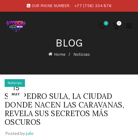
OUR PHONE NUMBER:
+77 (756) 334 876
0
0
BLOG
Home
Noticias
Noticias
15
SAN PEDRO SULA, LA CIUDAD
MAY
DONDE NACEN LAS CARAVANAS,
REVELA SUS SECRETOS MÁS
OSCUROS
Posted by
julio