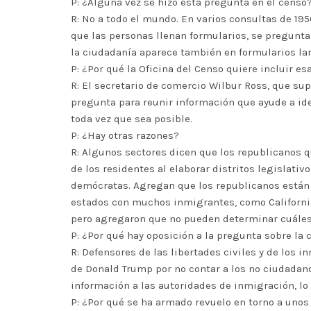
P: ¿Alguna vez se hizo esta pregunta en el censo
R: No a todo el mundo. En varios consultas de 19
que las personas llenan formularios, se pregunta
la ciudadanía aparece también en formularios la
P: ¿Por qué la Oficina del Censo quiere incluir e
R: El secretario de comercio Wilbur Ross, que sup
pregunta para reunir información que ayude a iden
toda vez que sea posible.
P: ¿Hay otras razones?
R: Algunos sectores dicen que los republicanos q
de los residentes al elaborar distritos legislati
demócratas. Agregan que los republicanos están c
estados con muchos inmigrantes, como California.
pero agregaron que no pueden determinar cuáles
P: ¿Por qué hay oposición a la pregunta sobre la
R: Defensores de las libertades civiles y de los 
de Donald Trump por no contar a los no ciudadano
información a las autoridades de inmigración, lo 
P: ¿Por qué se ha armado revuelo en torno a unos