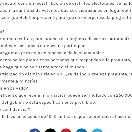
o republicano en redistribución de distritos electorales, se hal
aban la cantidad de votantes que son ciudadanos en lugar del tot
dicen que Hofeller presionó para que se incorporase la pregunta
so?
contempla multas para quienes se nieguen a hacerlo o suministr
 aplican castigos a quienes no participan.
preguntas pero deja en blanco la de la ciudadanía?
emente se les pida a esas personas que respondan a la pregunta,
ía haga que no se cuente a todo el mundo?
 participación disminuiría en un 5,8% de incluirse esa pregunta
ormente a minorías.
ne en privado?
del censo que revela información puede ser multado con 250.000 
 del gobierno está específicamente prohibido.
n confidencial?
 lo hizo en el censo de 1940, antes de que se prohibiera hacerlo