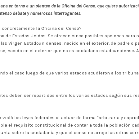
na en torno a un planteo de la Oficina del Censo, que quiere autorizac
ntenso debate y numerosos interrogantes.
 concretamente la Oficina del Censo?
na de Estados Unidos. Se ofrecen cinco posibles opciones para 
Islas Virgen Estadounidenses; nacido en el exterior, de padre o
nse, nacido en el exterior que no es ciudadano estadounidense. 
ndo el caso luego de que varios estados acudieron a los tribuna
ntes deben ser repartidos entre los varios estados según sus re
 violó las leyes federales al actuar de forma “arbitraria y capr
iola el requisito constitucional de contar a toda la población c
unta sobre la ciudadanía y que el censo no arroje las cifras corr