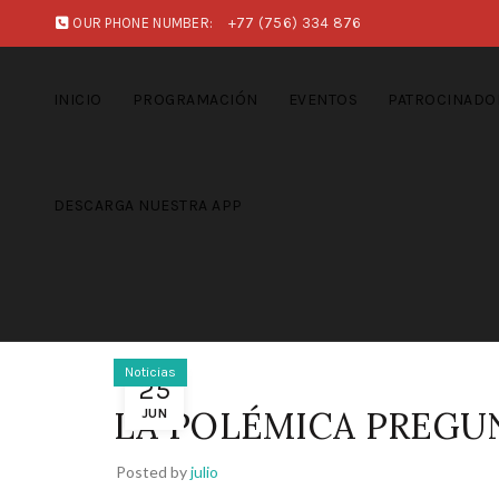
OUR PHONE NUMBER:
+77 (756) 334 876
INICIO
PROGRAMACIÓN
EVENTOS
PATROCINADO
DESCARGA NUESTRA APP
Noticias
25
LA POLÉMICA PREGUN
JUN
Posted by
julio