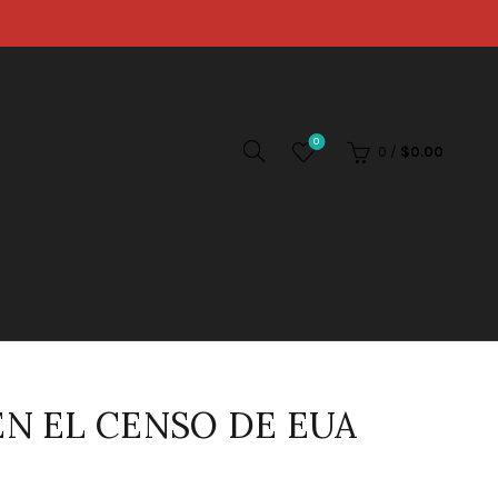
0
0
/
$
0.00
EN EL CENSO DE EUA