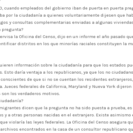
?
50, cuando empleados del gobierno iban de puerta en puerta pre
ba por la ciudadanía a quienes voluntariamente dijesen que hab
rgos y consultas complementarias enviadas a algunas viviendas
sa pregunta?
ervisa la Oficina del Censo, dijo en un informe el año pasado q
tificar distritos en los que minorías raciales constituyen la ma
uieren información sobre la ciudadanía para que los estados pue
vos. Esto daría ventaja a los republicanos, ya que los no ciudada
onscientes de que si no se cuentan los residentes extranjeros, e
 Jueces federales de California, Maryland y Nueva York dijeron 
 son los verdaderos motivos.
 ciudadanía?
inmigrantes dicen que la pregunta no ha sido puesta a prueba, es
s y a otras personas nacidas en el extranjero. Existe asimismo 
que violaría las leyes federales. La Oficina del Censo asegura q
 archivos encontrados en la casa de un consultor republicano qu