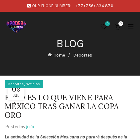
OUR PHONE NUMBER:
+77 (756) 334 876
0
0
BLOG
Home
Deportes
,
Deportes
Noticias
09
ESTO ES LO QUE VIENE PARA
JUL
MÉXICO TRAS GANAR LA COPA
ORO
Posted by
julio
La actividad de la Selección Mexicana no parará después de la