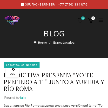
OUR PHONE NUMBER:
+77 (756) 334 876
0
0
BLOG
Home
Espectaculos
,
Espectaculos
Noticias
16
LA ADICTIVA PRESENTA “YO TE
JUL
PREFIERO A TI” JUNTO A YURIDIA Y
RÍO ROMA
Posted by
julio
Los chicos de Río Roma lanzaron una nueva versión del tema “Yo