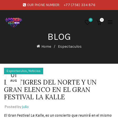
OUR PHONE NUMBER:
+77 (756) 334 876
0
0
BLOG
Home
Espectaculos
,
Espectaculos
Noticias
01
LOS TIGRES DEL NORTE Y UN
AUG
GRAN ELENCO EN EL GRAN
FESTIVAL LA KALLE
Posted by
julio
El Gran Festival La Kalle, es un concierto que reunirá en el mismo