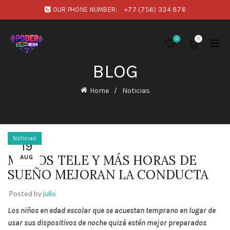
OUR PHONE NUMBER:
+77 (756) 334 876
0
0
BLOG
Home
Noticias
Noticias
19
MENOS TELE Y MÁS HORAS DE
AUG
SUEÑO MEJORAN LA CONDUCTA
Posted by
julio
Los niños en edad escolar que se acuestan temprano en lugar de
usar sus dispositivos de noche quizá estén mejor preparados