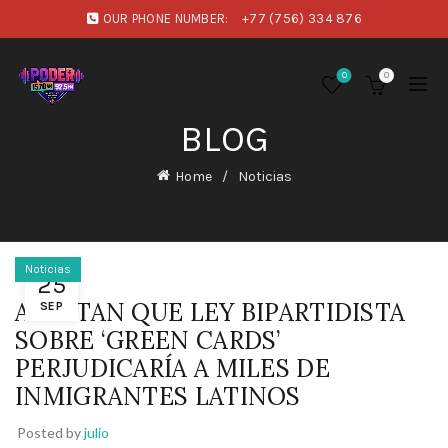
OUR PHONE NUMBER:
+77 (756) 334 876
0
0
BLOG
Home
Noticias
Noticias
25
ALERTAN QUE LEY BIPARTIDISTA
SEP
SOBRE ‘GREEN CARDS’
PERJUDICARÍA A MILES DE
INMIGRANTES LATINOS
Posted by
julio