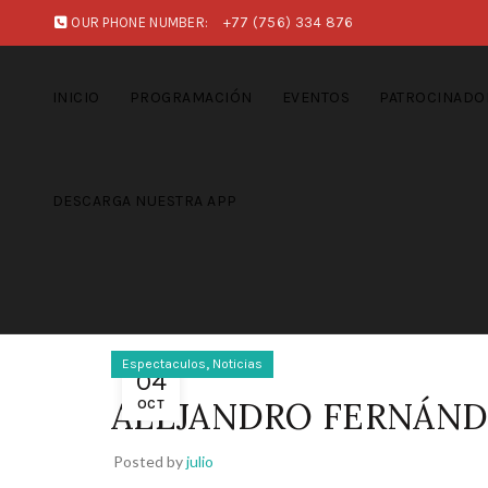
OUR PHONE NUMBER:
+77 (756) 334 876
INICIO
PROGRAMACIÓN
EVENTOS
PATROCINADO
DESCARGA NUESTRA APP
,
Espectaculos
Noticias
04
ALEJANDRO FERNÁNDE
OCT
Posted by
julio