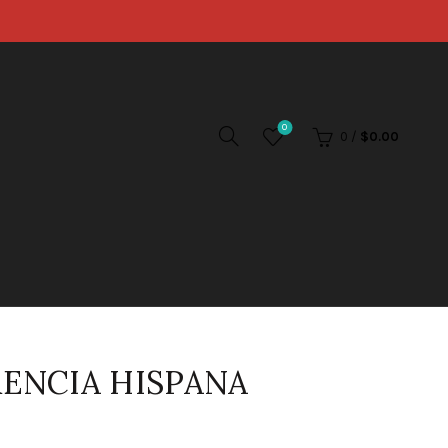
0
0
/
$
0.00
RENCIA HISPANA