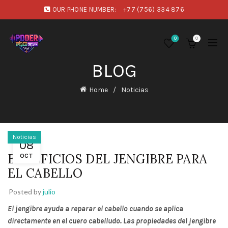
OUR PHONE NUMBER:
+77 (756) 334 876
0
0
BLOG
Home
Noticias
Noticias
08
BENEFICIOS DEL JENGIBRE PARA
OCT
EL CABELLO
Posted by
julio
El jengibre ayuda a reparar el cabello cuando se aplica
directamente en el cuero cabelludo. Las propiedades del jengibre