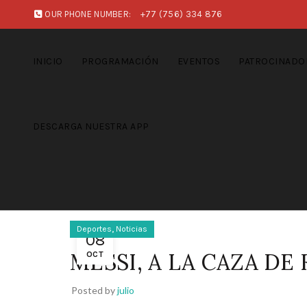
OUR PHONE NUMBER:
+77 (756) 334 876
INICIO
PROGRAMACIÓN
EVENTOS
PATROCINADO
DESCARGA NUESTRA APP
,
Deportes
Noticias
08
MESSI, A LA CAZA DE
OCT
Posted by
julio