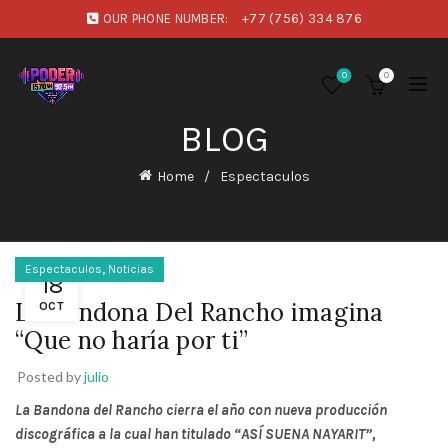
OUR PHONE NUMBER:
+77 (756) 334 876
0
0
BLOG
Home
Espectaculos
,
Espectaculos
Noticias
18
La Bandona Del Rancho imagina
OCT
“Que no haría por ti”
Posted by
julio
La Bandona del Rancho cierra el año con nueva producción
discográfica a la cual han titulado “ASÍ SUENA NAYARIT”,