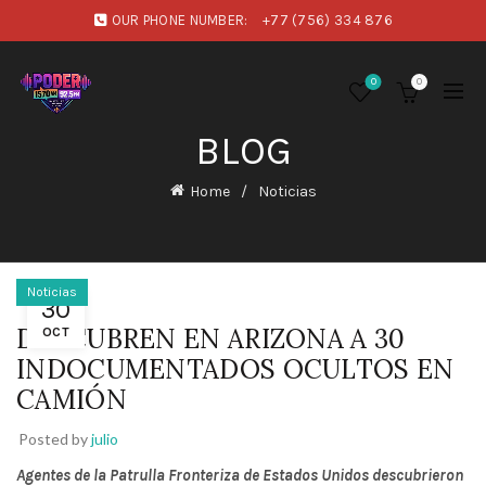
OUR PHONE NUMBER:
+77 (756) 334 876
0
0
BLOG
Home
Noticias
Noticias
30
DESCUBREN EN ARIZONA A 30
OCT
INDOCUMENTADOS OCULTOS EN
CAMIÓN
Posted by
julio
Agentes de la Patrulla Fronteriza de Estados Unidos descubrieron