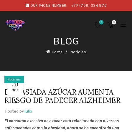
OUR PHONE NUMBER:
+77 (756) 334 876
0
0
BLOG
Home
Noticias
Noticias
31
DEMASIADA AZÚCAR AUMENTA
OCT
RIESGO DE PADECER ALZHEIMER
Posted by
julio
El consumo excesivo de azúcar está relacionado con diversas
enfermedades como la obesidad, ahora se ha encontrado una