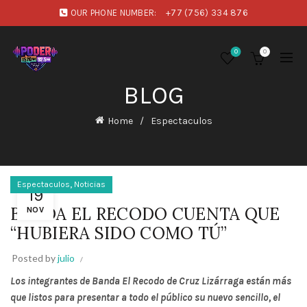
OUR PHONE NUMBER:
+77 (756) 334 876
0
0
BLOG
Home
Espectaculos
,
Espectaculos
Noticias
19
BANDA EL RECODO CUENTA QUE
NOV
“HUBIERA SIDO COMO TÚ”
Posted by
julio
Los integrantes de Banda El Recodo de Cruz Lizárraga están más
que listos para presentar a todo el público su nuevo sencillo, el