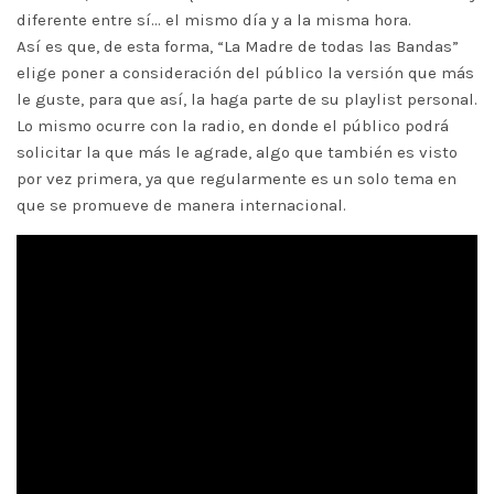
diferente entre sí… el mismo día y a la misma hora.
Así es que, de esta forma, “La Madre de todas las Bandas”
elige poner a consideración del público la versión que más
le guste, para que así, la haga parte de su playlist personal.
Lo mismo ocurre con la radio, en donde el público podrá
solicitar la que más le agrade, algo que también es visto
por vez primera, ya que regularmente es un solo tema en
que se promueve de manera internacional.