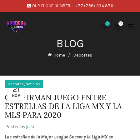
OUR PHONE NUMBER:
+77 (756) 334 876
0
0
BLOG
Home
Deportes
,
Deportes
Noticias
21
CONFIRMAN JUEGO ENTRE
NOV
ESTRELLAS DE LA LIGA MX Y LA
MLS PARA 2020
Posted by
julio
Las estrellas de la Major League Soccer y la Liga MX se