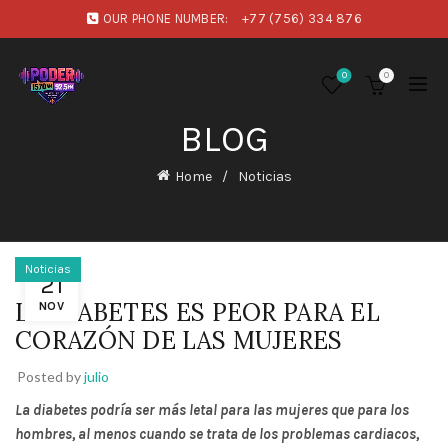
OUR PHONE NUMBER:
+77 (756) 334 876
0
0
BLOG
Home
Noticias
Noticias
21
LA DIABETES ES PEOR PARA EL
NOV
CORAZÓN DE LAS MUJERES
Posted by
julio
La diabetes podría ser más letal para las mujeres que para los
hombres, al menos cuando se trata de los problemas cardiacos,