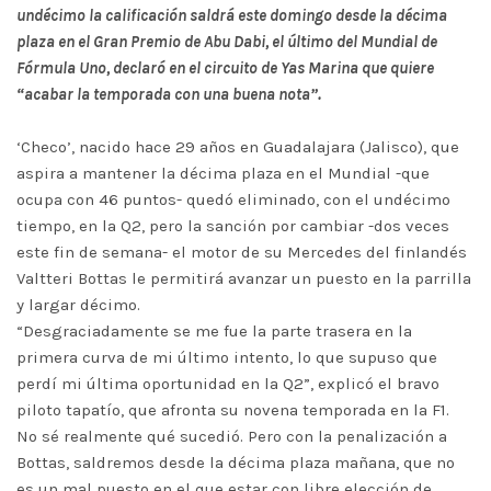
undécimo la calificación saldrá este domingo desde la décima
plaza en el Gran Premio de Abu Dabi, el último del Mundial de
Fórmula Uno, declaró en el circuito de Yas Marina que quiere
“acabar la temporada con una buena nota”.
‘Checo’, nacido hace 29 años en Guadalajara (Jalisco), que
aspira a mantener la décima plaza en el Mundial -que
ocupa con 46 puntos- quedó eliminado, con el undécimo
tiempo, en la Q2, pero la sanción por cambiar -dos veces
este fin de semana- el motor de su Mercedes del finlandés
Valtteri Bottas le permitirá avanzar un puesto en la parrilla
y largar décimo.
“Desgraciadamente se me fue la parte trasera en la
primera curva de mi último intento, lo que supuso que
perdí mi última oportunidad en la Q2”, explicó el bravo
piloto tapatío, que afronta su novena temporada en la F1.
No sé realmente qué sucedió. Pero con la penalización a
Bottas, saldremos desde la décima plaza mañana, que no
es un mal puesto en el que estar con libre elección de