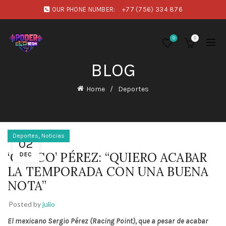
OUR PHONE NUMBER:
+77 (756) 334 876
0
0
BLOG
Home
Deportes
,
Deportes
Noticias
02
‘CHECO’ PÉREZ: “QUIERO ACABAR
DEC
LA TEMPORADA CON UNA BUENA
NOTA”
Posted by
julio
El mexicano Sergio Pérez (Racing Point), que a pesar de acabar