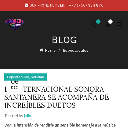
OUR PHONE NUMBER:
+77 (756) 334 876
0
0
BLOG
Home
Espectaculos
,
Espectaculos
Noticias
06
LA INTERNACIONAL SONORA
DEC
SANTANERA SE ACOMPAÑA DE
INCREÍBLES DUETOS
Posted by
julio
Con la intención de rendirle un sensible homenaje a la música